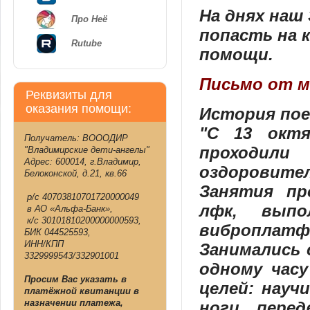
На днях наш 
Про Неё
попасть на 
Rutube
помощи.
Письмо от 
Реквизиты для
оказания помощи:
История пое
"С 13 окт
Получатель: ВОООДИР
проходил
"Владимирские дети-ангелы"
Адрес: 600014, г.Владимир,
оздоровител
Белоконской, д.21, кв.66
Занятия пр
р/с 40703810701720000049
лфк, выпо
в АО «Альфа-Банк»,
к/с 30101810200000000593,
виброплат
БИК 044525593,
ИНН/КПП
Занимались 
3329999543/332901001
одному часу
Просим Вас указать в
целей: науч
платёжной квитанции в
назначении платежа,
ноги, пере