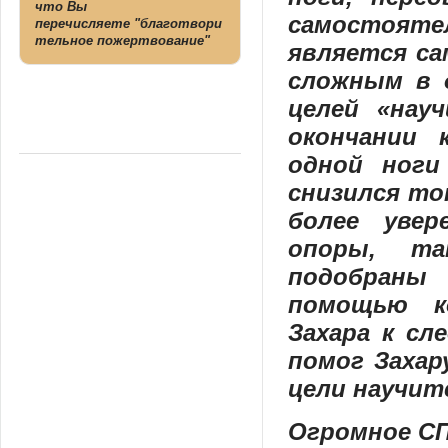
что Вы
самостояте
перечисляете "благотвори
тельное пожертвование"
является с
сложным в 
целей «нау
окончании 
одной ноги
снизился то
более уве
опоры, т
подобраны
помощью к
Захара к сл
помог Захар
цели научит
Огромное СП