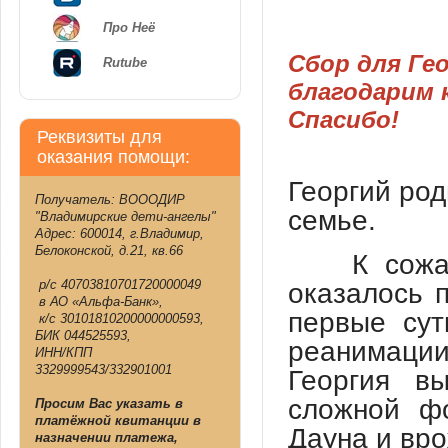
Про Неё
Сбор для Ге
Rutube
благодарим к
Спасибо!
Реквизиты для
оказания помощи:
Георгий ро
Получатель: ВОООДИР
семье.
"Владимирские дети-ангелы"
Адрес: 600014, г.Владимир,
Белоконской, д.21, кв.66
К сожа
р/с 40703810701720000049
оказалось 
в АО «Альфа-Банк»,
первые сут
к/с 30101810200000000593,
БИК 044525593,
реанимации
ИНН/КПП
3329999543/332901001
Георгия в
сложной ф
Просим Вас указать в
платёжной квитанции в
Дауна и вро
назначении платежа,