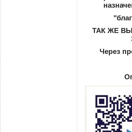
назначе
"бла
ТАК ЖЕ В
Через пр
О