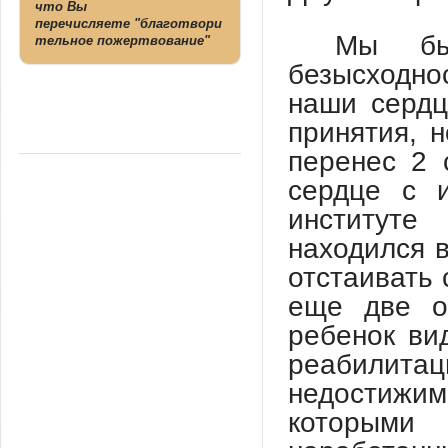
что Вы
перечисляете "благотвори
Мы бы
тельное пожертвование"
безысходн
наши сердц
принятия, 
перенес 2 
сердце с 
институт
находился 
отстаивать 
еще две о
ребенок ви
реабили
недостижим
которыми