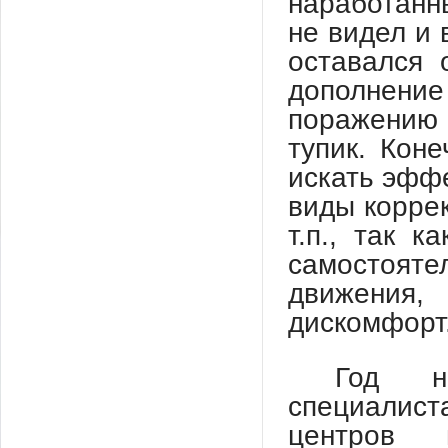
наработанн
не видел и 
оставался 
дополнени
поражению г
тупик. Кон
искать эфф
виды коррек
т.п., так 
самостоят
движения,
дискомфорт
Год н
специалис
центров 