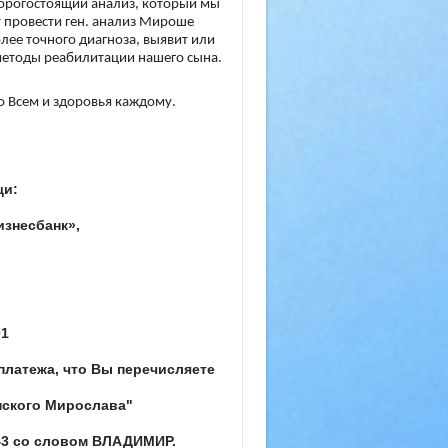
 дорогостоящий анализ, который мы
т провести ген. анализ Мироше
лее точного диагноза, выявит или
методы реабилитации нашего сына.
о Всем и здоровья каждому.
щи:
изнесбанк»,
01
платежа, что Вы перечисляете
нского Мирослава"
3 со словом ВЛАДИМИР.