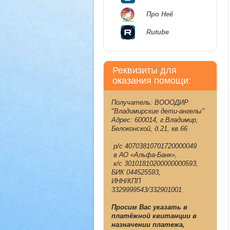
Про Неё
Rutube
Реквизиты для
оказания помощи:
Получатель: ВОООДИР
"Владимирские дети-ангелы"
Адрес: 600014, г.Владимир,
Белоконской, д.21, кв.66
р/с 40703810701720000049
в АО «Альфа-Банк»,
к/с 30101810200000000593,
БИК 044525593,
ИНН/КПП
3329999543/332901001
Просим Вас указать в
платёжной квитанции в
назначении платежа,