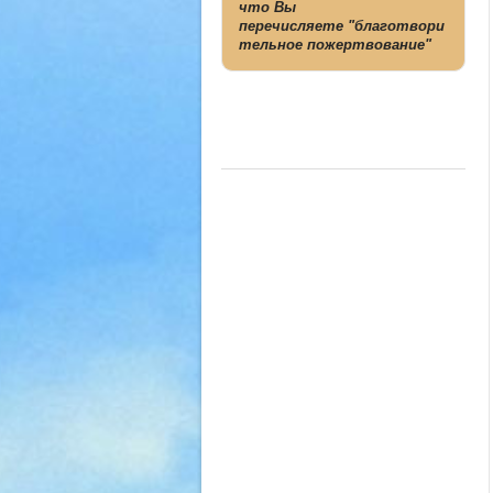
что Вы
перечисляете "благотвори
тельное пожертвование"