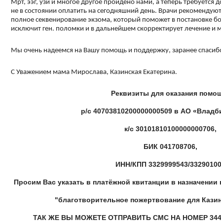
Мрт, ээг, узи и многое другое пройдено нами, а теперь требуется
не в состоянии оплатить на сегодняшний день. Врачи рекомендую
полное секвенирование экзома, который поможет в постановке бо
исключит ген. поломки и в дальнейшем скорректирует лечение и 
Мы очень надеемся на Вашу помощь и поддержку, заранее спасиб
С Уважением мама Мирослава, Казинская Екатерина.
Реквизиты для оказания помо
р/с 40703810200000000509 в АО «Владб
к/с 30101810100000000706,
БИК 041708706,
ИНН/КПП 3329999543/3329010
Просим Вас указать в платёжной квитанции в назначении 
"благотворительное пожертвование для Кази
ТАК ЖЕ ВЫ МОЖЕТЕ ОТПРАВИТЬ СМС НА НОМЕР 344