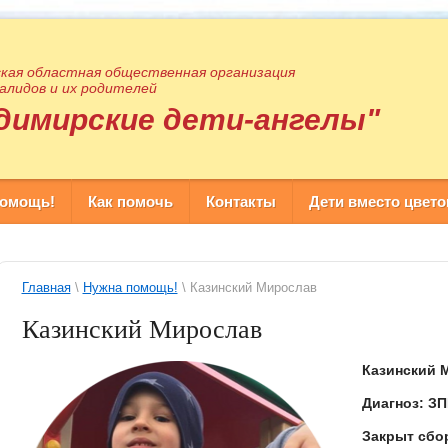
кая областная общественная организация
алидов и их родителей
димирские дети-ангелы"
помощь!
Как помочь
Контакты
Дети вместо цвето
Главная
\
Нужна помощь!
\ Казинский Мирослав
Казинский Мирослав
Казинский М
Диагноз: ЗП
Закрыт сбо