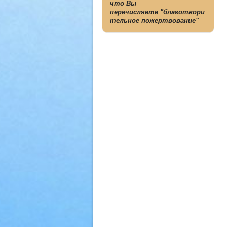
что Вы
перечисляете "благотвори
тельное пожертвование"