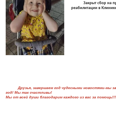
Закрыт сбор на 
реабилитации
в
Клиник
Друзья, завершаем год чудесными новостями-мы з
год! Мы так счастливы!
Мы от всей души благодарим каждого из вас за помощь!!!