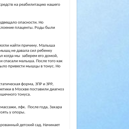
средств на реабилитацию нашего
редвещало опасности. Но
слоение плаценты. Роды были
 смогли найти причину. Малыша
 мышц не давала сил ребенку
ал когда мы заберем его домой,
чи спасали малыша. После того как
было привести мышцы в тонус. Но
татическая форма, ЗПР и ЗРР,
енетики в Москве поставили диагноз
ышечного тонуса.
массажи, лфк. После года, Захара
тоять у опоры.
рованный детский сад. Начинает