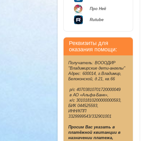
Про Неё
Rutube
Реквизиты для
оказания помощи:
Получатель: ВОООДИР
"Владимирские дети-ангелы"
Адрес: 600014, г.Владимир,
Белоконской, д.21, кв.66
р/с 40703810701720000049
в АО «Альфа-Банк»,
к/с 30101810200000000593,
БИК 044525593,
ИНН/КПП
3329999543/332901001
Просим Вас указать в
платёжной квитанции в
назначении платежа,