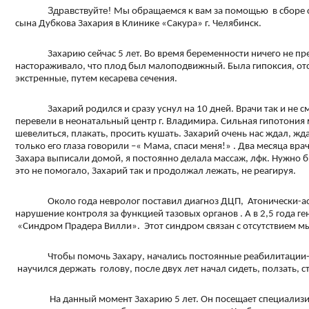
Здравствуйте!
Мы обращаемся к вам за помощью в сборе 
сына Дубкова Захария в Клинике «Сакура» г. Челябинск.
Захарию сейчас 5 лет. Во время беременности ничего не п
настораживало, что плод был малоподвижный. Была гипоксия, от
экстренные, путем кесарева сечения.
Захарий родился и сразу уснул на 10 дней. Врачи так и не
перевели в неонатальный центр г. Владимира. Сильная гипотония
шевелиться, плакать, просить кушать. Захарий очень нас ждал, жд
только его глаза говорили –« Мама, спаси меня!» . Два месяца вра
Захара выписали домой, я постоянно делала массаж, лфк. Нужно 
это не помогало, Захарий так и продолжал лежать, не реагируя.
Около года невролог поставил диагноз ДЦП, Атонически-ас
нарушение контроля за функцией тазовых органов . А в 2,5 года г
«Синдром Прадера Вилли». Этот синдром связан с отсутствием м
Чтобы помочь Захару, начались постоянные реабилитации-
научился держать голову, после двух лет начал сидеть, ползать, с
На данный момент Захарию 5 лет. Он посещает специализи