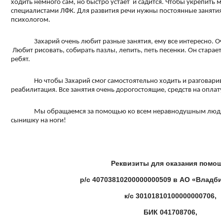
ходить немного сам, но быстро устает и садится. Чтобы укрепить
специалистами ЛФК. Для развития речи нужны постоянные заняти
психологом.
Захарий очень любит разные занятия, ему все интересно.
Любит рисовать, собирать пазлы, лепить, петь песенки. Он старае
ребят.
Но чтобы Захарий смог самостоятельно ходить и разговар
реабилитация. Все занятия очень дорогостоящие, средств на оплат
Мы обращаемся за помощью ко всем неравнодушным людя
сынишку на ноги!
Реквизиты для оказания помо
р/с 40703810200000000509 в АО «Владб
к/с 30101810100000000706,
БИК 041708706,