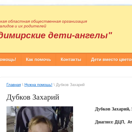
кая областная общественная организация
алидов и их родителей
димирские дети-ангелы"
помощь!
Как помочь
Контакты
Дети вместо цвето
Главная
\
Нужна помощь!
\ Дубков Захарий
Дубков Захарий
Дубков Захарий, 5
Диагноз:
ДЦП, Ат