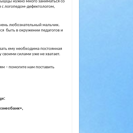
 мышцы нужно много заниматься со
я с логопедом-дефектологом,
 Очень любознательный мальчик.
тся быть в окружении педагогов и
ивать ему необходима постоянная
у своими силами уже не хватает.
м – помогите нам поставить
щи:
изнесбанк»,