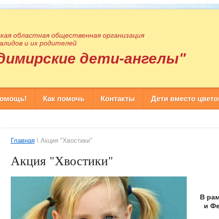
кая областная общественная организация
алидов и их родителей
димирские дети-ангелы"
помощь!
Как помочь
Контакты
Дети вместо цвето
Главная
\ Акция "Хвостики"
Акция "Хвостики"
В ра
и Ф