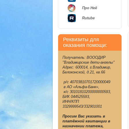
Про Неё
Rutube
Реквизиты для
оказания помощи:
Получатель: ВОООДИР
"Владимирские дети-ангелы"
Адрес: 600014, г.Владимир,
Белоконской, д.21, кв.66
р/с 40703810701720000049
в АО «Альфа-Банк»,
к/с 30101810200000000593,
БИК 044525593,
ИНН/КПП
3329999543/332901001
Просим Вас указать в
платёжной квитанции в
назначении платежа,